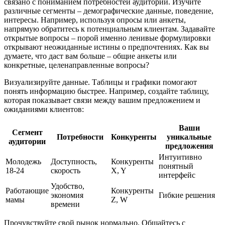
связано с пониманием потребностей аудитории. Изучите
различные сегменты – демографические данные, поведение,
интересы. Например, используя опросы или анкеты,
напрямую обратитесь к потенциальным клиентам. Задавайте
открытые вопросы – порой именно ленивые формулировки
открывают неожиданные истины о предпочтениях. Как вы
думаете, что даст вам больше – общие анкеты или
конкретные, целенаправленные вопросы?
Визуализируйте данные. Таблицы и графики помогают
понять информацию быстрее. Например, создайте таблицу,
которая показывает связи между вашим предложением и
ожиданиями клиентов:
Ваши
Сегмент
Потребности
Конкуренты
уникальные
аудитории
предложения
Интуитивно
Молодежь
Доступность,
Конкуренты
понятный
18-24
скорость
X, Y
интерфейс
Удобство,
Работающие
Конкуренты
экономия
Гибкие решения
мамы
Z, W
времени
Прочувствуйте свой рынок нормально. Общайтесь с